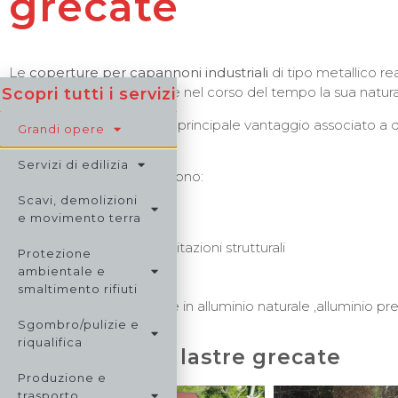
grecate
Le
coperture per capannoni industriali
di tipo metallico re
presso piegato , mantiene nel corso del tempo la sua natura
Scopri tutti i servizi
La leggerezza è proprio il principale vantaggio associato a
Grandi opere
edile.
Servizi di edilizia
Altri importanti vantaggi sono:
Scavi, demolizioni
resistenza al gelo
e movimento terra
resistenza ai carichi
resistenza alle sollecitazioni strutturali
Protezione
velocità di posa
ambientale e
design gradevole
smaltimento rifiuti
Possono essere realizzate in alluminio naturale ,alluminio prev
Sgombro/pulizie e
riqualifica
Coperture con lastre grecate
Produzione e
trasporto