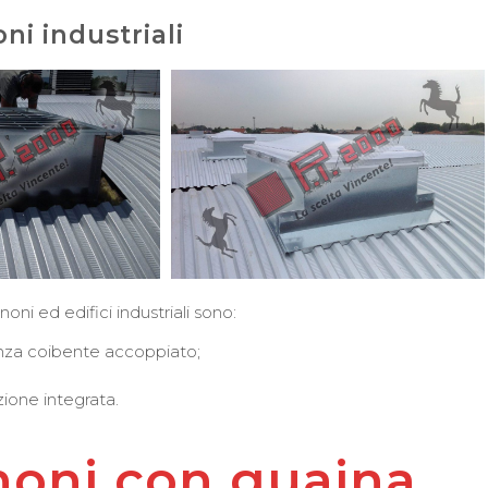
i industriali
ni ed edifici industriali sono:
nza coibente accoppiato;
ione integrata.
oni con guaina