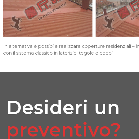
In alternativa è possibile realizzare coperture residenziali – ind
con il sistema classico in laterizio: tegole e coppi.
Desideri un
preventivo?