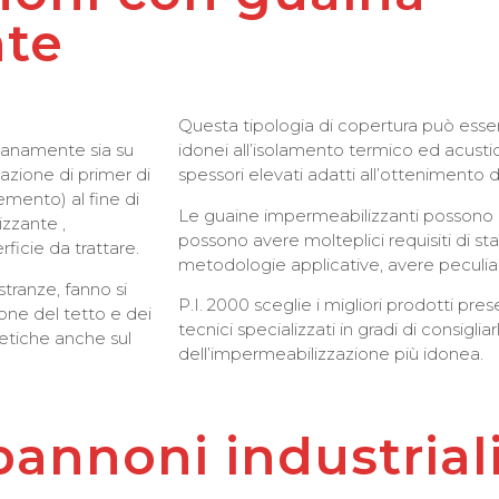
nte
Questa tipologia di copertura può esser
ianamente sia su
idonei all’isolamento termico ed acusti
cazione di primer di
spessori elevati adatti all’ottenimento di
emento) al fine di
Le guaine impermeabilizzanti possono es
zzante ,
possono avere molteplici requisiti di stab
ficie da trattare.
metodologie applicative, avere peculia
stranze, fanno si
P.I. 2000 sceglie i migliori prodotti pres
ione del tetto e dei
tecnici specializzati in gradi di consigliarl
tetiche anche sul
dell’impermeabilizzazione più idonea.
annoni industriali