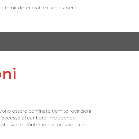
ternit deteriorati e rischiosi per la
oni
evono essere confinate tramite recinzioni
’accesso al cantiere
, impedendo
tività svolte all’interno e in prossimità del