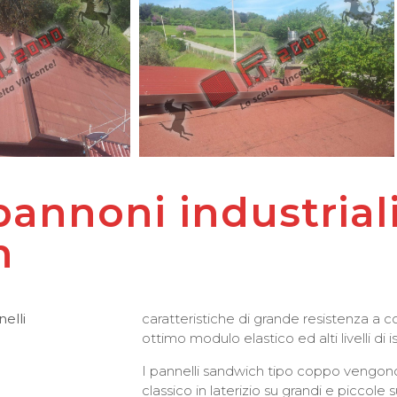
annoni industrial
h
elli
caratteristiche di grande resistenza a c
ottimo modulo elastico ed alti livelli di
I pannelli sandwich tipo coppo vengono 
classico in laterizio su grandi e piccole su