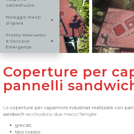
calcestruzzo
Noleggio mezzi
d’opera
Pronto Intervento
e Soccorsi
Emergenze
Coperture per cap
pannelli sandwic
Le
coperture per capannoni industriali realizzate con pann
sandwich
racchiudono due macro famiglie:
grecati;
tipo coppo.