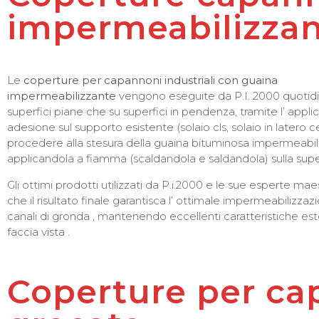
impermeabilizza
Le
coperture per capannoni industriali con guaina
impermeabilizzante
vengono eseguite da P.I. 2000 quotid
superfici piane che su superfici in pendenza, tramite l’ appli
adesione sul supporto esistente (solaio cls, solaio in latero c
procedere alla stesura della guaina bituminosa impermeabili
applicandola a fiamma (scaldandola e saldandola) sulla super
Gli ottimi prodotti utilizzati da P.i.2000 e le sue esperte mae
che il risultato finale garantisca l’ ottimale impermeabilizzaz
canali di gronda , mantenendo eccellenti caratteristiche es
faccia vista .
Coperture per cap