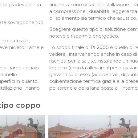
ente gradevole, ma
anch’essi sono di facile installazione , 
a compressione , durabilità, leggerezza ,
di isolamento sia termico che acustico.
zzate sovrapponendo
Scegliere questo tipo di soluzione co
notevole risparmio energetico.
nio naturale ,
reverniciato , rame e
Lo scopo finale di
PI 2000
è quello di r
vedere , intervenendo anche in caso di ri
rischiosi per la salute, installando un
inio , rame acciaio
leggero (così da alleviare il peso gravante
pannello.
gravanti su di esso (accidentali , di punt
uperfici in quanto
coibentazione termica grazie alla presenz
stallazione , hanno
polistirene e della lana posta all’ interno
tipo coppo