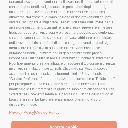
personalizzazione dei contenuti, utilizzare profili per la selezione di
Invia
contenuti personalizzati, misurare le prestazioni degli annunci,
misurare le prestazioni dei contenuti, comprendere il pubblico
attraverso statistiche o la combinazione di dati provenienti da fonti
diverse, sviluppare e migliorare i servizi, utilizzare dati limitati per la
selezione dei contenuti, garantire la sicurezza, prevenire e rilevare
frodi, correggere errori, erogare e presentare pubblicità e contenuto,
salvare e comunicare le scelte sulla privacy, abbinare e combinare
P.I. 2000 Srl
dati provenienti da altre fonti di dati, collegare diversi dispositivi,
identificare i dispositivi in base alle informazioni trasmesse
Via Einstein, 37/39
automaticamente, utilizzare dati di geolocalizzazione precisi,
47122 Forlì (FC)
riconoscere i dispositivi in base a informazioni richieste attivamente.
P.IVA 02236810400
Puoi liberamente prestare, rifiutare o revocare il tuo consenso senza
incorrere in limitazioni sostanziali. Cliccando su "Accetta cookie,"
REA Forlì 251327
acconsenti all'uso di cookie e strumenti simili. Utilizza il pulsante
"Gestisci Preferenze" per personalizzare le tue scelte o "Rifiuta tutto"
Cap. Soc 100.000 Euro i.v.
per proseguire senza cookie non strettamente necessari. Puoi
modificare le tue preferenze in qualsiasi momento cliccando sul link
Tel. 0543 796640
"Preferenze Cookie" in fondo alla pagina o sull'icona dello scudo in
Fax. 0543 796626
basso a sinistra. Le tue preferenze si applicheranno al solo
dispositivo in uso.
info@pi2000srl.it
|
Privacy Policy
Cookie Policy
Privacy Policy
|
Cookie Policy
|
Preferenze cookie
|
Accetta cookie
Whistleblowing
|
Procedura WB
|
Informativa WB
|
Nota