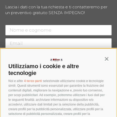
Lascia i dati con la tua richiesta e ti contatteremo per
un preventivo gratuito SENZA IMPEGNO!
Contin
Utilizziamo i cookie e altre
tecnologie
Noi e altre
4 terze parti
selezionate utilizziamo cookie e tecnologie
simili. Questi strumenti sono essenziali per garantire la fruizione dei
contenuti digitali, migliorare la navigazione e, previo tuo consenso,
per scopi pubblicitari. Ad esempio, potremmo utilizzare i tuoi dati per
le seguenti finalità: archiviare informazioni su dispositivo e/o
accedervi, utilizzare dati limitati per la selezione della pubblicità,
creare profili per la pubblicità personalizzata, utilizzare profili per la
Ho preso visione della
privacy policy
selezione di pubblicità personalizzata, creare profili per la