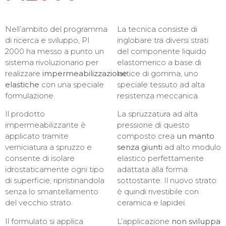
Nell’ambito del programma
La tecnica consiste di
di ricerca e sviluppo, PI
inglobare tra diversi strati
2000 ha messo a punto un
del componente liquido
sistema rivoluzionario per
elastomerico a base di
realizzare
impermeabilizzazione
lattice di gomma, uno
elastiche
con una speciale
speciale tessuto ad alta
formulazione.
resistenza meccanica.
Il prodotto
La spruzzatura ad alta
impermeabilizzante è
pressione di questo
applicato tramite
composto crea
un manto
verniciatura a spruzzo e
senza giunti
ad alto modulo
consente di isolare
elastico perfettamente
idrostaticamente ogni tipo
adattata alla forma
di superficie, ripristinandola
sottostante. Il nuovo strato
senza lo smantellamento
è quindi rivestibile con
del vecchio strato.
ceramica e lapidei.
Il formulato si applica
L’applicazione
non sviluppa